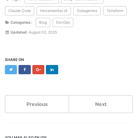
Claude Code
Herramientas IA
Subagentes
Terraform
Categories:
Blog
DevOps
Updated:
August 02, 2025
SHARE ON
Twitter
Facebook
Google+
LinkedIn
Previous
Next
YOU MAY ALSO ENJOY