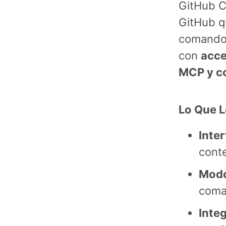
GitHub Co
GitHub q
comandos
con
acce
MCP y co
Lo Que L
Inter
cont
Modo
com
Inte