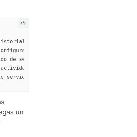
istorial de comandos

onfiguraciones del usuario

do de sesión

actividad

as
egas un
a