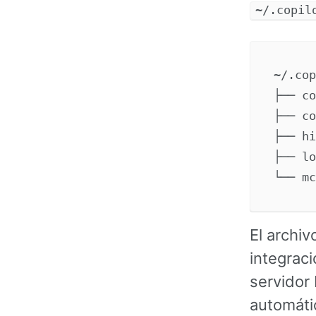
~/.copil
~/.cop
├── co
├── co
├── hi
├── lo
El archi
integrac
servidor
automáti