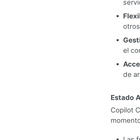
serv
Flex
otro
Gest
el co
Acce
de a
Estado A
Copilot 
momento d
Las 