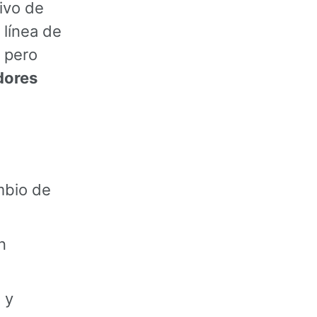
tivo de
 línea de
 pero
dores
mbio de
n
 y