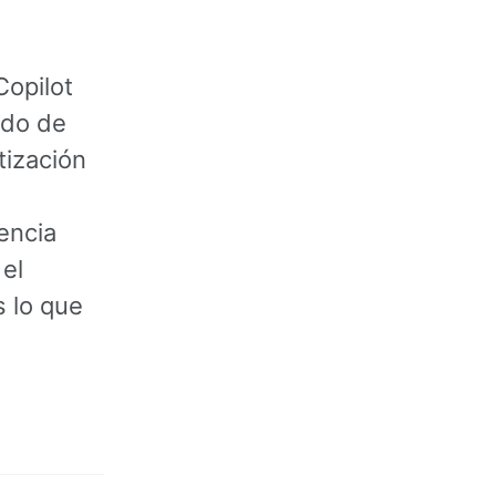
Copilot
do de
ización
encia
el
s lo que