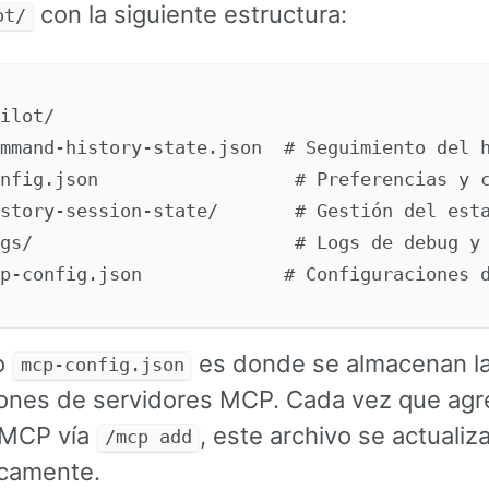
con la siguiente estructura:
ot/
ilot/

mmand-history-state.json  # Seguimiento del h
nfig.json                  # Preferencias y c
story-session-state/       # Gestión del esta
gs/                        # Logs de debug y 
vo
es donde se almacenan l
mcp-config.json
iones de servidores MCP. Cada vez que agr
 MCP vía
, este archivo se actualiz
/mcp add
camente.