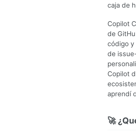
caja de h
Copilot C
de GitHu
código y
de issue
personal
Copilot 
ecosiste
aprendí 
🚀 ¿Qu