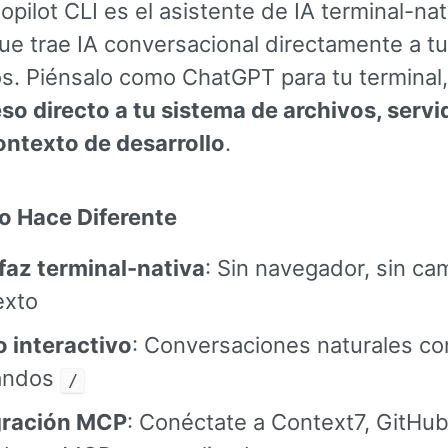
pilot CLI es el asistente de IA terminal-na
ue trae IA conversacional directamente a tu
. Piénsalo como ChatGPT para tu terminal,
so directo a tu sistema de archivos, servi
ntexto de desarrollo
.
o Hace Diferente
faz terminal-nativa
: Sin navegador, sin ca
exto
 interactivo
: Conversaciones naturales co
andos
/
gración MCP
: Conéctate a Context7, GitHub