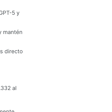
 GPT-5 y
y mantén
is directo
.332 al
amente