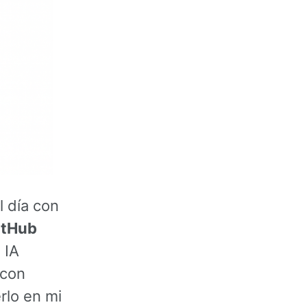
l día con
itHub
 IA
 con
rlo en mi