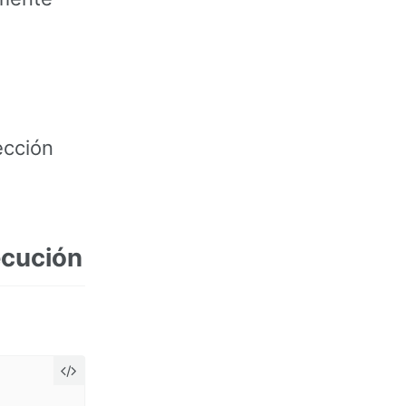
ección
jecución