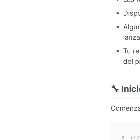
Dispo
Algu
lanz
Tu re
del 
🔧 Inic
Comenzar
# Inst