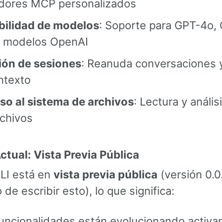
idores MCP personalizados
ibilidad de modelos
: Soporte para GPT-4o,
s modelos OpenAI
ión de sesiones
: Reanuda conversaciones 
ntexto
so al sistema de archivos
: Lectura y anális
rchivos
ctual: Vista Previa Pública
CLI está en
vista previa pública
(versión 0.0
e escribir esto), lo que significa:
funcionalidades están evolucionando activ