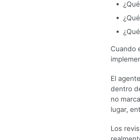
¿Qué 
¿Qué 
¿Qué
Cuando e
implemen
El agent
dentro d
no marca
lugar, en
Los revis
realmente