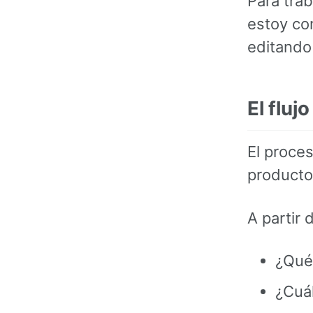
Para trab
estoy co
editando
El fluj
El proce
producto
A partir 
¿Qué
¿Cuá