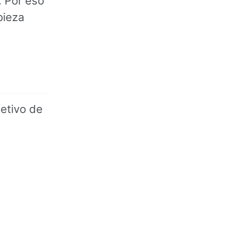
. Por eso
pieza
etivo de