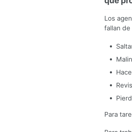
que pr
Los agen
fallan d
Salt
Malin
Hace
Revi
Pier
Para tar