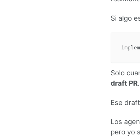
Si algo e
Solo cuan
draft PR
.
Ese draft
Los agent
pero yo 