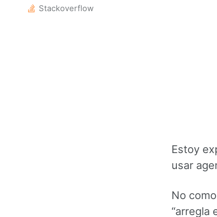
Stackoverflow
Estoy ex
usar age
No como u
“arregla 