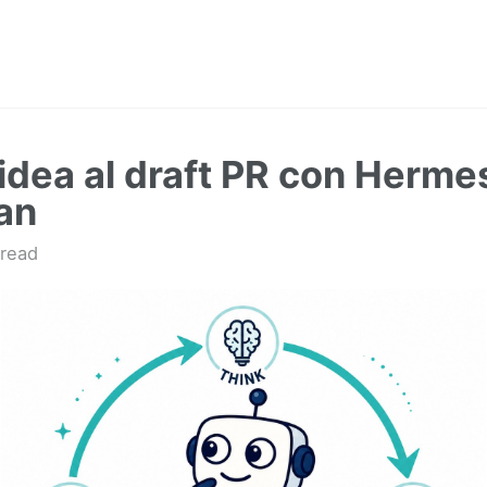
 idea al draft PR con Herme
an
read