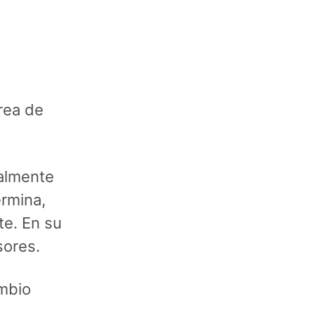
rea de
malmente
rmina,
e. En su
sores.
ambio