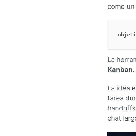
como un 
La herra
Kanban
.
La idea e
tarea du
handoffs
chat larg