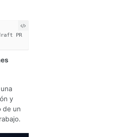
es
 una
ión y
o de un
rabajo.